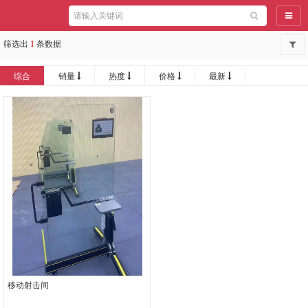
导航
筛选出
1
条数据
综合
销量
热度
价格
最新
移动射击间