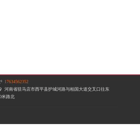
Dptech
DYUANS
EMSUN
ESSENCE
Future
GBASE
GreatWall 长城
GREENLINK
Highgo Database
Hisense
17634562352
河南省驻马店市西平县护城河路与柏国大道交叉口往东
HUADU
HUAGOSCAN
50米路北
JNOECO
LE
LX
LYHGJJ
MING XIU
MOBIOFFICE