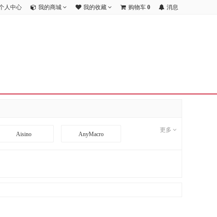
个人中心
我的商城
我的收藏
购物车
0
消息
更多
Aisino
AnyMacro
BD
BDCOM
CI
CimFAX
DA TANG
Danacoid