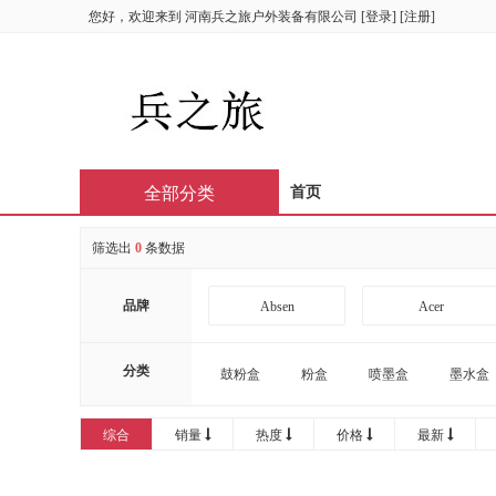
您好，欢迎来到
河南兵之旅户外装备有限公司
[
登录
] [
注册
]
全部分类
首页
筛选出
0
条数据
品牌
Absen
Acer
AOC
APHRODITE
分类
鼓粉盒
粉盒
喷墨盒
墨水盒
Bintran
BJB
综合
销量
热度
价格
最新
CIRIC
CISCO