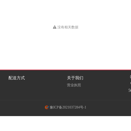
HUB
Dious
DONVIEW
Double A
EKSI
ELOAM
EMC
没有相关数据
Fovatt
FUI
Fujixerox
Goldencis
GREAT WALL
Great Wall 长城
GXIN
H3C
HEWORK
配送方式
关于我们
HORION
HOSEN
HPE
营业执照
ICSP
INFOCUS
iTeaQ
豫ICP备2021037284号-1
LIFAair
LMFU
LP
Meidi
MICROTEK
MINDHUB