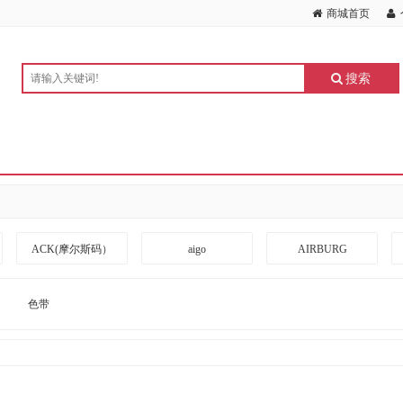
商城首页
搜索
ACK(摩尔斯码）
aigo
AIRBURG
ARRIVEBOARD
A度
BANGDA
色带
BLACKSHIELDS
BOTC
BOXLIGHT
CKZN
CUBESPACE DESIGN
CZUR