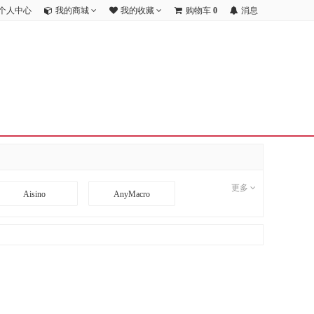
个人中心
我的商城
我的收藏
购物车
0
消息
更多
Aisino
AnyMacro
BD
BDCOM
CI
CimFAX
DA TANG
Danacoid