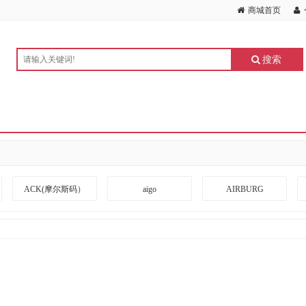
商城首页
搜索
ACK(摩尔斯码）
aigo
AIRBURG
ARRIVEBOARD
A度
BANGDA
BLACKSHIELDS
BOTC
BOXLIGHT
CKZN
CUBESPACE DESIGN
CZUR