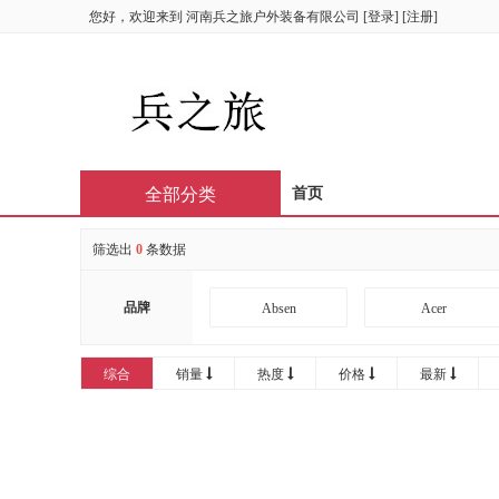
您好，欢迎来到
河南兵之旅户外装备有限公司
[
登录
] [
注册
]
全部分类
首页
筛选出
0
条数据
品牌
Absen
Acer
AOC
APHRODITE
综合
销量
热度
价格
最新
Bintran
BJB
CIRIC
CISCO