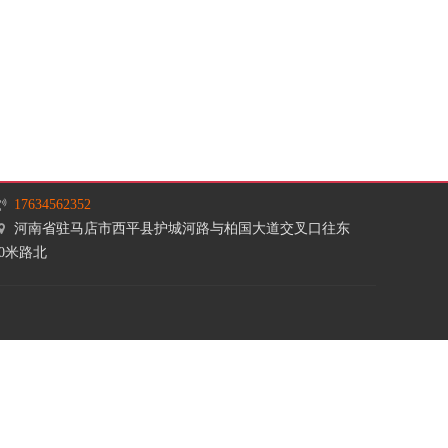
Dptech
DYUANS
EMSUN
ESSENCE
Future
GBASE
GreatWall 长城
GREENLINK
17634562352
河南省驻马店市西平县护城河路与柏国大道交叉口往东
Highgo Database
Hisense
50米路北
HUADU
HUAGOSCAN
JNOECO
LE
LX
LYHGJJ
MING XIU
MOBIOFFICE