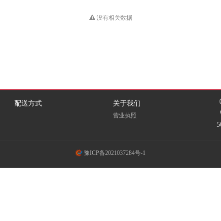
HUB
Dious
DONVIEW
Double A
没有相关数据
EKSI
ELOAM
EMC
Fovatt
FUI
Fujixerox
Goldencis
GREAT WALL
Great Wall 长城
配送方式
关于我们
营业执照
GXIN
H3C
HEWORK
HORION
HOSEN
HPE
豫ICP备2021037284号-1
ICSP
INFOCUS
iTeaQ
LIFAair
LMFU
LP
Meidi
MICROTEK
MINDHUB